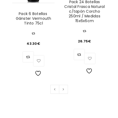
Pack 24 Botellas
Cristal Frasca Natural
c/tapón Corcho
&
Pack 6 Botellas
250ml / Medidas
Gánster Vermouth
15x6x6cm
p
Tinto 75cl
26.75
€
43.30
€
Lista
Lista
de
de
deseos
deseos