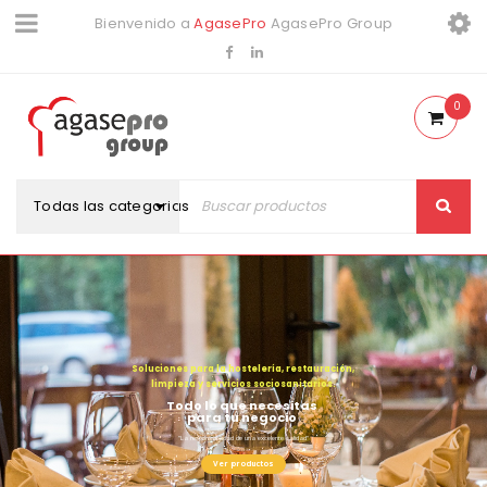
Bienvenido a
AgasePro
AgasePro Group
0
Todas las categorias
S
o
l
u
c
i
o
n
e
s
p
a
r
a
l
a
h
o
s
t
e
l
e
r
í
a
,
r
e
s
t
a
u
r
a
c
i
ó
n
,
l
i
m
p
i
e
z
a
y
s
e
r
v
i
c
i
o
s
s
o
c
i
o
s
a
n
i
t
a
r
i
o
s
.
T
o
d
o
l
o
q
u
e
n
e
c
e
s
i
t
a
s
p
a
r
a
t
u
n
e
g
o
c
i
o
"La responsabilidad de una excelente calidad"
Ver productos