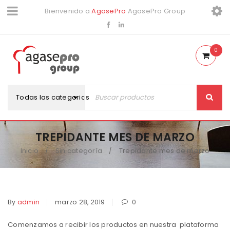
Bienvenido a
AgasePro
AgasePro Group
0
Todas las categorias
TREPIDANTE MES DE MARZO
Inicio
Sin categoría
Trepidante mes de marzo
/
/
By
admin
marzo 28, 2019
0
Comenzamos a recibir los productos en nuestra plataforma