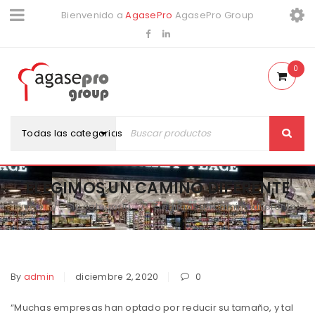
Bienvenido a
AgasePro
AgasePro Group
0
Todas las categorias
ELEGIMOS UN CAMINO DIFERENTE
Inicio
Sin categoría
Elegimos un camino diferente
/
/
By
admin
diciembre 2, 2020
0
“Muchas empresas han optado por reducir su tamaño, y tal