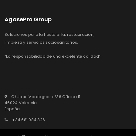
AgasePro Group
Soluciones para la hostelería, restauración,
limpieza y servicios sociosanitarios.
“La responsabilidad de una excelente calidad”.
C/ Joan Verdeguer nº36 Oficina 11
46024 Valencia
España
+34 681 084 826
agasepro@agasepro.com