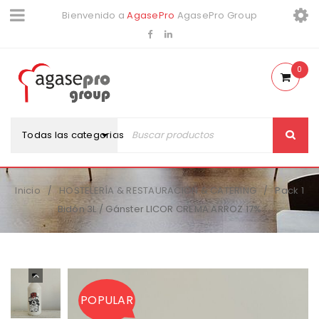
Bienvenido a
AgasePro
AgasePro Group
0
Todas las categorias
Inicio
HOSTELERÍA & RESTAURACIÓN & CATERING
Pack 1
/
/
Bidón 3L / Gánster LICOR CREMA ARROZ 17%
POPULAR