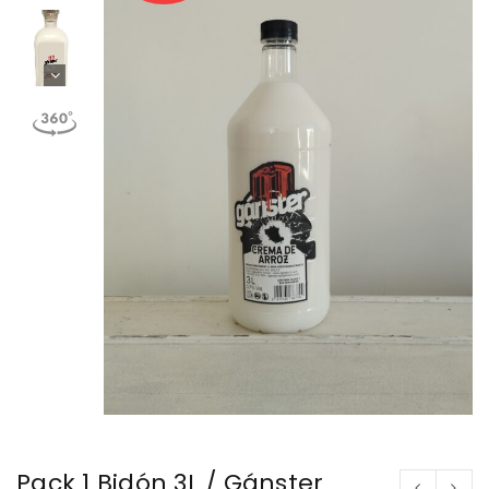
Pack 1 Bidón 3L / Gánster