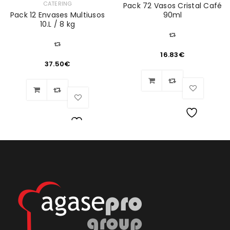
CATERING
Pack 72 Vasos Cristal Café
Pack 12 Envases Multiusos
90ml
10.L / 8 kg
16.83
€
37.50
€
Lista
Lista
de
de
deseos
deseos