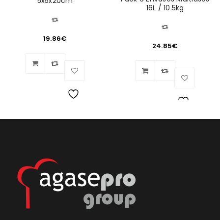
5x5x20cm
16L / 10.5kg
19.86
€
24.85
€
Lista
Lista
de
de
deseos
deseos