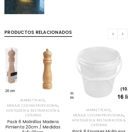
PRODUCTOS RELACIONADOS
,
MARKET PLACE
,
MENAJE COCINA PROFESIONAL
,
MARKET PLACE
HOSTELERÍA & RESTAURACIÓN &
,
MENAJE COCINA PROFESIONAL
CATERING
HOSTELERÍA & RESTAURACIÓN &
Pack 6 Molinillos Madera
CATERING
Pimienta 20cm / Medidas
Pack 6 Envases Multiusos