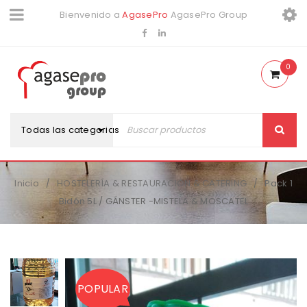
Bienvenido a
AgasePro
AgasePro Group
0
Todas las categorias
Inicio
HOSTELERÍA & RESTAURACIÓN & CATERING
Pack 1
/
/
Bidón 5L / GÁNSTER -MISTELA & MOSCATEL
POPULAR