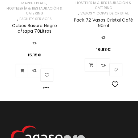
,
HOSTELERÍA & RESTAURACIÓN &
MARKET PLACE
CATERING
HOSTELERÍA & RESTAURACIÓN &
,
CATERING
VASOS Y COPAS DE CRISTAL
,
FACILITY SERVICES
Pack 72 Vasos Cristal Café
Cubos Basura Negro
90ml
c/tapa 70Litros
16.83
€
15.15
€
Lista
Lista
de
de
deseos
deseos