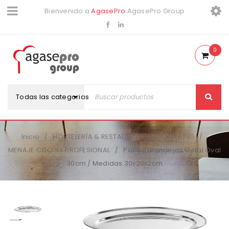
Bienvenido a
AgasePro
AgasePro Group
0
Todas las categorias
Inicio
HOSTELERÍA & RESTAURACIÓN & CATERING
/
/
MENAJE COCINA PROFESIONAL
Pack 10 Bandejas Metal Oval
/
30cm / Medidas 30x20x2cm