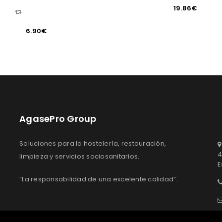
19.86
€
COMPARAR
6.90
€
AgasePro Group
Soluciones para la hostelería, restauración,
4
limpieza y servicios sociosanitarios.
E
“La responsabilidad de una excelente calidad”.