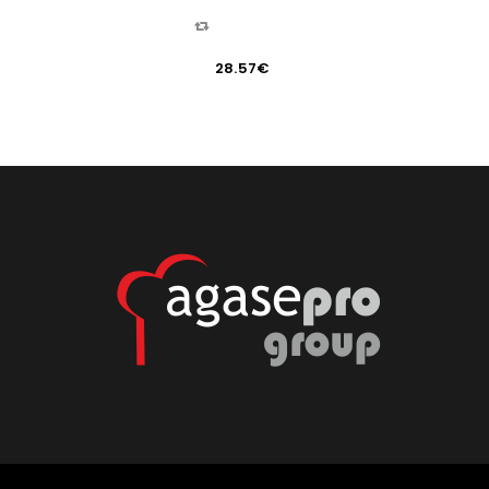
COMPARAR
28.57
€