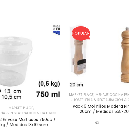
POPULAR
,
MARKET PLACE
MENAJE COCINA PR
,
HOSTELERÍA & RESTAURACIÓN & 
Pack 6 Molinillos Madera P
,
MARKET PLACE
20cm / Medidas 5x5x2
RÍA & RESTAURACIÓN & CATERING
2 Envase Multiusos 750cc /
COMPARAR
5kg / Medidas 13x10.5cm