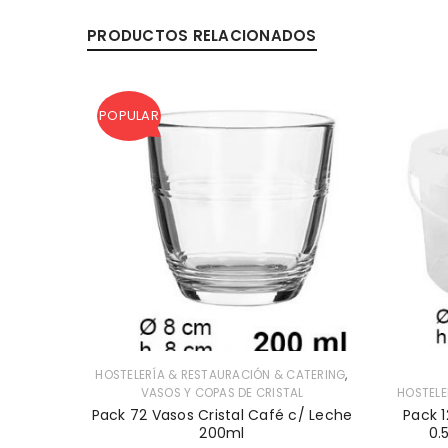
PRODUCTOS RELACIONADOS
POPULAR
,
,
ATERING
HOSTELERÍA & RESTAURACIÓN & CATERING
L
VASOS Y COPAS DE CRISTAL
HOSTELE
Pack 72 Vasos Cristal Café c/ Leche
Pack 1
é 90ml
200ml
0.