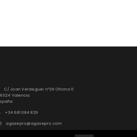
C/ Joan Verdeguer nº36 Oficina 11
6024 Valencia
spaña
+34 681 084 826
agasepro@agasepro.com