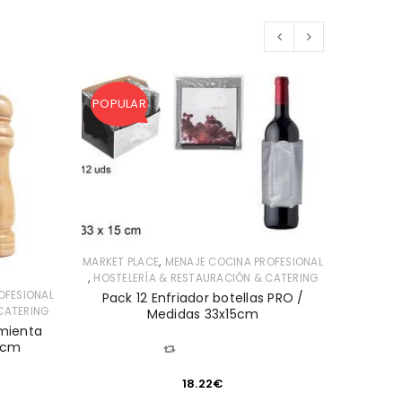
POPULAR
,
MARKET PLACE
MENAJE COCINA PROFESIONAL
,
HOSTELERÍA & RESTAURACIÓN & CATERING
OFESIONAL
Pack 12 Enfriador botellas PRO /
CATERING
Medidas 33x15cm
imienta
MARKET 
0cm
COMPARAR
,
HOSTEL
Pack 12
18.22
€