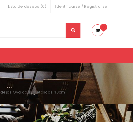
Lista de deseos (0)
Identificarse
/
Registrarse
0
ndejas Ovaladas Metálicas 40cm