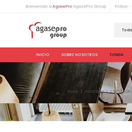
Bienvenido a
AgasePro
AgasePro Group
Follow:
Toda
INICIO
SOBRE NOSOTROS
TIENDA
Inicio
HOSTELERÍA & RESTAUR
/