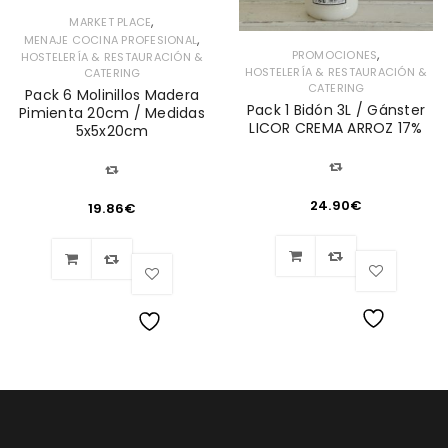
,
MARKET PLACE
,
MENAJE COCINA PROFESIONAL
,
PROMOCIONES
HOSTELERÍA & RESTAURACIÓN &
HOSTELERÍA & RESTAURACIÓN &
CATERING
CATERING
Pack 6 Molinillos Madera
Pack 1 Bidón 3L / Gánster
Pimienta 20cm / Medidas
LICOR CREMA ARROZ 17%
5x5x20cm
24.90
€
19.86
€
Lista
Lista
de
de
deseos
deseos