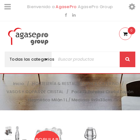
Bienvenido a
AgasePro
AgasePro Group
0
Todas las categorias
Inicio
HOSTELERÍA & RESTAURACIÓN & CATERING
/
/
VASOS Y COPAS DE CRISTAL
Pack 12 Botellas Cristal Tapón
/
Hermético Milán 1 L / Medidas 9x9x33cm
POPULAR