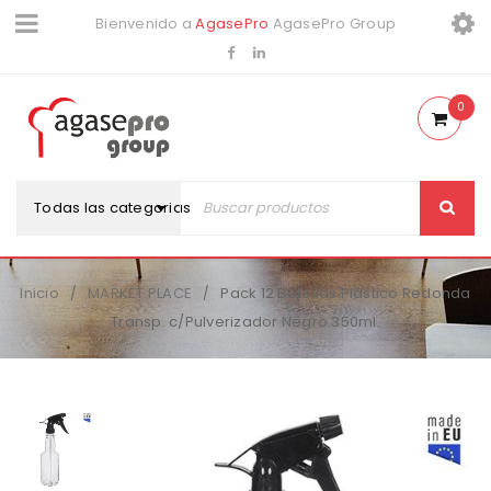
Bienvenido a
AgasePro
AgasePro Group
0
Todas las categorias
Inicio
MARKET PLACE
Pack 12 Botellas Plástico Redonda
/
/
Transp. c/Pulverizador Negro.350ml.