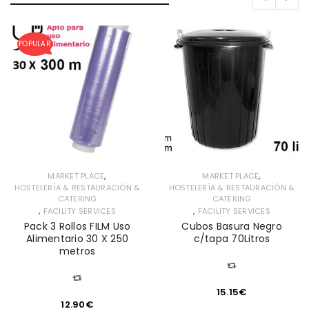
POPULAR
,
,
MARKET PLACE
MARKET PLACE
HOSTELERÍA & RESTAURACIÓN &
HOSTELERÍA & RESTAURACIÓN &
CATERING
CATERING
,
,
FACILITY SERVICES
FACILITY SERVICES
Pack 3 Rollos FILM Uso
Cubos Basura Negro
Alimentario 30 X 250
c/tapa 70Litros
metros
15.15
€
12.90
€