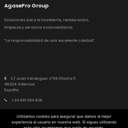
AgasePro Group
Soluciones para la hostelería, restauración,
limpieza y servicios sociosanitarios.
“La responsabilidad de una excelente calidad”.
C/ Joan Verdeguer nº36 Oficina 11
46024 Valencia
España
+34 681 084 826
agasepro@agasepro.com
Utilizamos cookies para asegurar que damos la mejor
experiencia al usuario en nuestra web. Si sigues utilizando
este sitio asumiremos que estás de acuerdo.