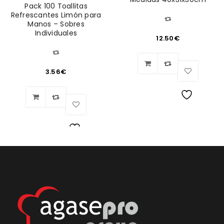
Pack 100 Toallitas
Refrescantes Limón para
Manos – Sobres
Individuales
12.50
€
3.56
€
Lista
de
Lista
deseos
de
deseos