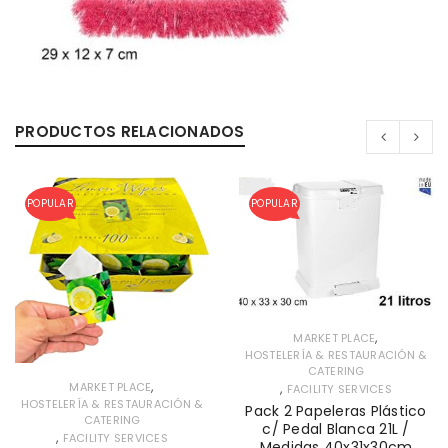
PRODUCTOS RELACIONADOS
POPULAR
POPULAR
,
MARKET PLACE
HOSTELERÍA & RESTAURACIÓN &
CATERING
,
,
MARKET PLACE
FACILITY SERVICES
HOSTELERÍA & RESTAURACIÓN &
Pack 2 Papeleras Plástico
CATERING
c/ Pedal Blanca 21L /
,
FACILITY SERVICES
Medidas 40x31x30cm