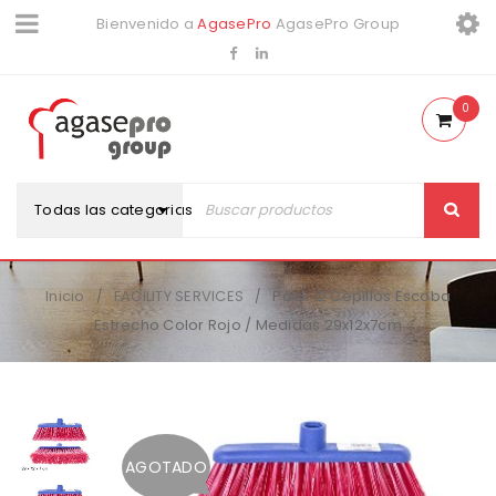
Bienvenido a
AgasePro
AgasePro Group
0
Todas las categorias
Inicio
FACILITY SERVICES
Pack 12 Cepillos Escoba
/
/
Estrecho Color Rojo / Medidas 29x12x7cm
AGOTADO