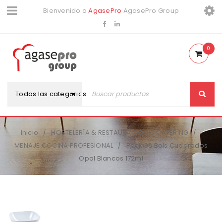
Bienvenido a
AgasePro
AgasePro Group
0
Todas las categorias
Inicio
HOSTELERÍA & RESTAURACIÓN & CATERING
/
/
MENAJE COCINA PROFESIONAL
Pack 96 Bols Cuadrados
/
Opal Blancos 172ml