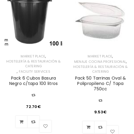
,
,
MARKET PLACE
MARKET PLACE
,
HOSTELERÍA & RESTAURACIÓN &
MENAJE COCINA PROFESIONAL
CATERING
HOSTELERÍA & RESTAURACIÓN &
,
FACILITY SERVICES
CATERING
Pack 6 Cubos Basura
Pack 50 Tarrinas Oval &
Negro c/tapa 100 litros
Polipropileno C/ Tapa
750cc
72.70
€
9.53
€