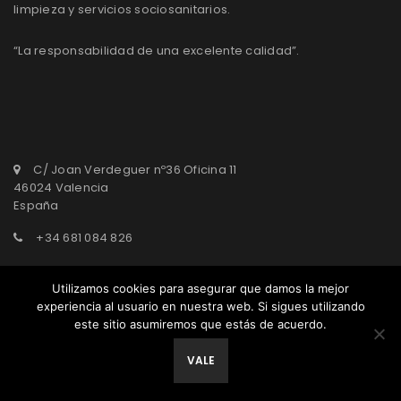
limpieza y servicios sociosanitarios.
“La responsabilidad de una excelente calidad”.
C/ Joan Verdeguer nº36 Oficina 11
46024 Valencia
España
+34 681 084 826
agasepro@agasepro.com
Utilizamos cookies para asegurar que damos la mejor
experiencia al usuario en nuestra web. Si sigues utilizando
este sitio asumiremos que estás de acuerdo.
© AgasePro Group. All Rights Reserved.
VALE