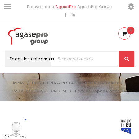
Bienvenido a
AgasePro
AgasePro Group
0
Todas las categorias
Inicio
HOSTELERÍA & RESTAURACIÓN & CATERING
/
/
VASOS Y COPAS DE CRISTAL
Pack 12 Copas Coñac 15cl
/