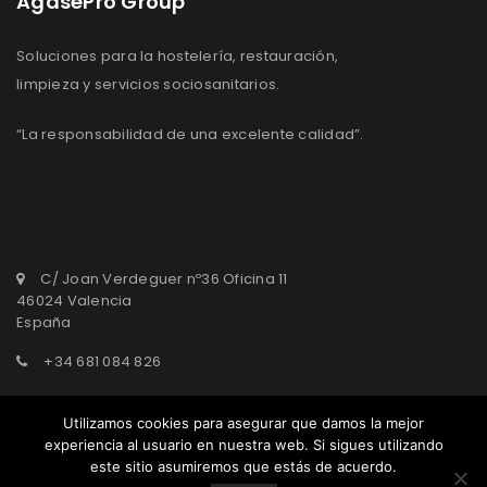
AgasePro Group
Soluciones para la hostelería, restauración,
limpieza y servicios sociosanitarios.
“La responsabilidad de una excelente calidad”.
C/ Joan Verdeguer nº36 Oficina 11
46024 Valencia
España
+34 681 084 826
agasepro@agasepro.com
Utilizamos cookies para asegurar que damos la mejor
experiencia al usuario en nuestra web. Si sigues utilizando
este sitio asumiremos que estás de acuerdo.