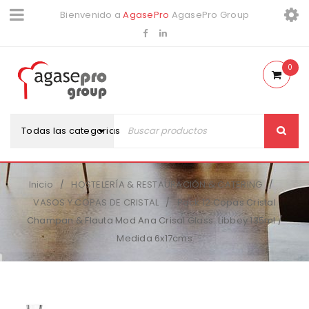
Bienvenido a
AgasePro
AgasePro Group
0
Todas las categorias
Inicio
HOSTELERÍA & RESTAURACIÓN & CATERING
/
/
VASOS Y COPAS DE CRISTAL
Pack 12 Copas Cristal
/
Champan & Flauta Mod Ana Crisal Glass. Libbey 135ml /
Medida 6x17cms