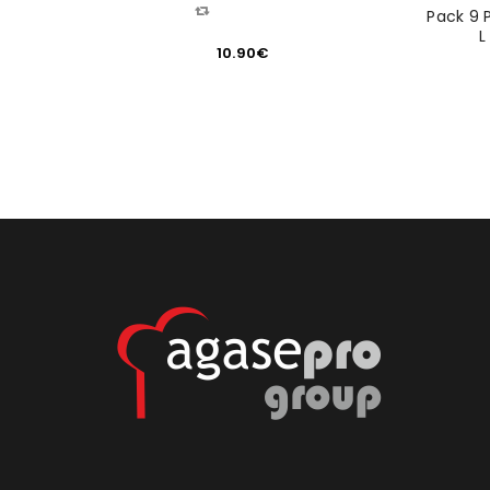
COMPARAR
Pack 9 P
L
10.90
€