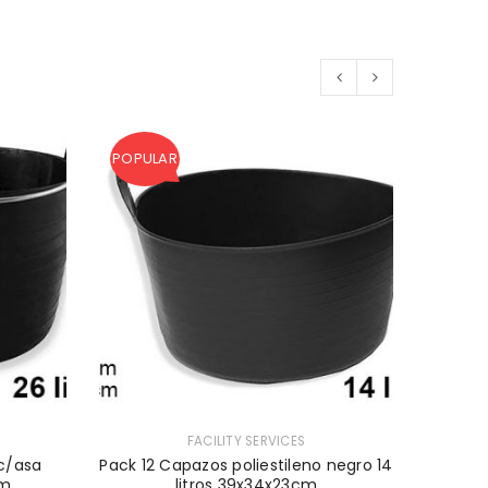
POPULAR
POPUL
MUEBLES
Pack 
FACILITY SERVICES
 c/asa
Pack 12 Capazos poliestileno negro 14
cm
litros 39x34x23cm