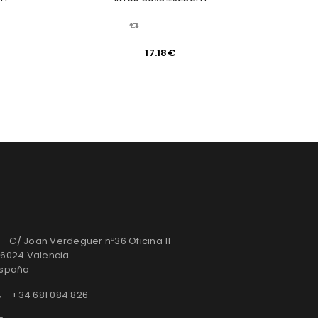
COMPARAR
17.18
€
C/ Joan Verdeguer nº36 Oficina 11
6024 Valencia
spaña
+34 681 084 826