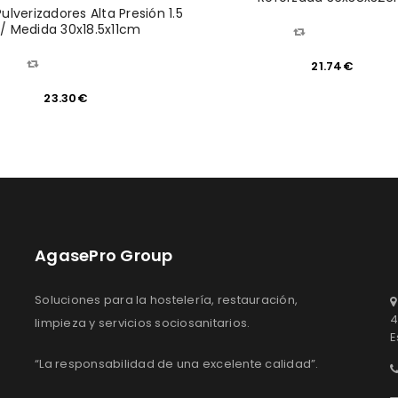
ulverizadores Alta Presión 1.5
 / Medida 30x18.5x11cm
COMPARAR
COMPARAR
21.74
€
23.30
€
AgasePro Group
Soluciones para la hostelería, restauración,
4
limpieza y servicios sociosanitarios.
E
“La responsabilidad de una excelente calidad”.