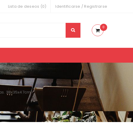
Lista de deseos (0)
Identificarse
/
Registrarse
0
das. 38x35x47cm