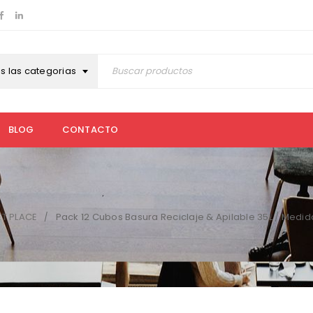
s las categorias
BLOG
CONTACTO
T PLACE
Pack 12 Cubos Basura Reciclaje & Apilable 35L / Medi
/