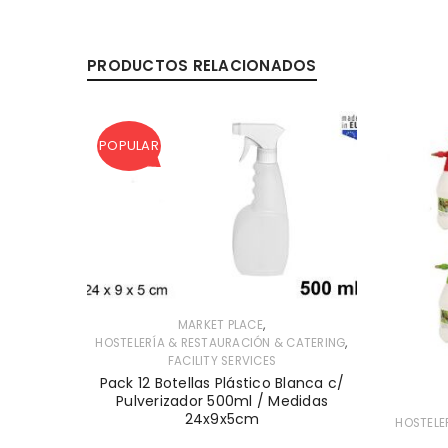
PRODUCTOS RELACIONADOS
POPULAR
,
MARKET PLACE
,
,
ATERING
HOSTELERÍA & RESTAURACIÓN & CATERING
FACILITY SERVICES
/ Pedal
Pack 12 Botellas Plástico Blanca c/
1x30cm
Pulverizador 500ml / Medidas
24x9x5cm
HOSTELE