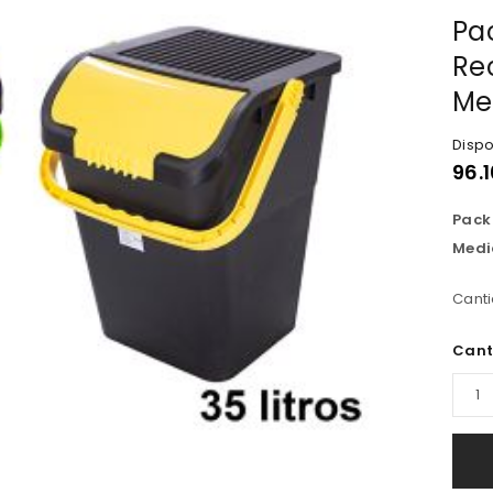
Pa
Rec
Me
Dispo
96.1
Pack 
Medi
Canti
Cant