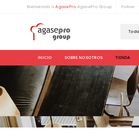
Bienvenido a
AgasePro
AgasePro Group
Follow:
Toda
INICIO
SOBRE NOSOTROS
TIENDA
Inicio
MARKE
/