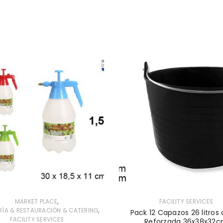
,
MARKET PLACE
FACILITY SERVICES
,
RÍA & RESTAURACIÓN & CATERING
Pack 12 Capazos 26 litros
FACILITY SERVICES
Reforzada 36x38x32