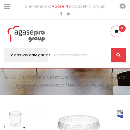
Bienvenido a
AgasePro
AgasePro Group
0
Todas las categorias
Inicio
HOSTELERÍA & RESTAURACIÓN & CATERING
Pack 12
/
/
Envases Multiusos 420cc / Medidas 9.5×9.5×9.5cm