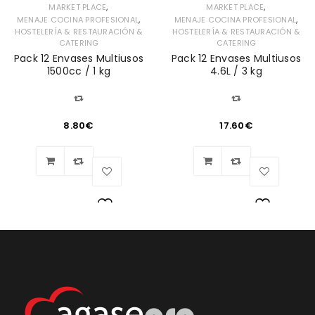
,
,
MARKET PLACE
MARKET PLACE
,
,
MENAJE COCINA PROFESIONAL
MENAJE COCINA PROFESIONAL
HOSTELERÍA & RESTAURACIÓN &
HOSTELERÍA & RESTAURACIÓN &
CATERING
CATERING
Pack 12 Envases Multiusos
Pack 12 Envases Multiusos
1500cc / 1 kg
4.6L / 3 kg
8.80
€
17.60
€
Lista
Lista
de
de
deseos
deseos