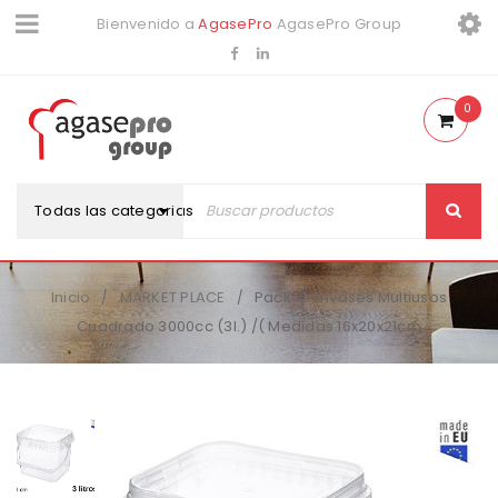
Bienvenido a
AgasePro
AgasePro Group
0
Todas las categorias
Inicio
MARKET PLACE
Pack 12 Envases Multiusos
/
/
Cuadrado 3000cc (3l.) /( Medidas 16x20x21cm