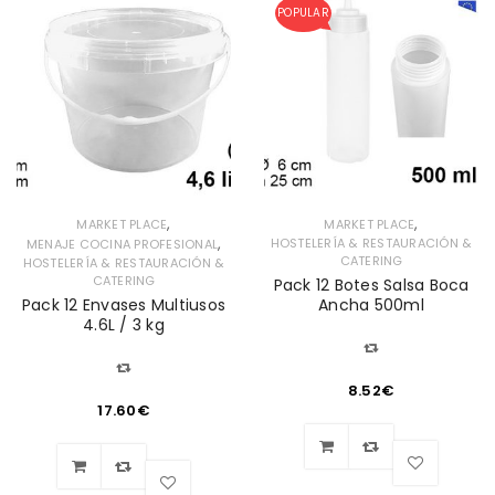
POPULAR
,
,
MARKET PLACE
MARKET PLACE
,
HOSTELERÍA & RESTAURACIÓN &
MENAJE COCINA PROFESIONAL
CATERING
HOSTELERÍA & RESTAURACIÓN &
CATERING
Pack 12 Botes Salsa Boca
Pack 12 Envases Multiusos
Ancha 500ml
4.6L / 3 kg
8.52
€
17.60
€