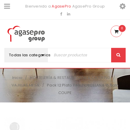
Bienvenido a
AgasePro
AgasePro Group
0
Todas las categorias
Inicio
HOSTELERÍA & RESTAURACIÓN & CATERING
/
/
VAJILLAS MESA
Pack 12 Plato PAN PORCELANA 16,5cm
/
COUPE