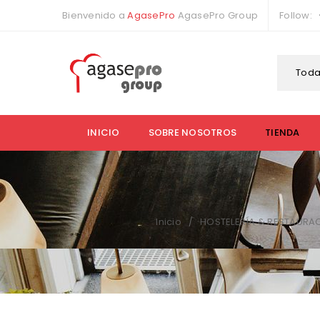
Bienvenido a
AgasePro
AgasePro Group
Follow:
Toda
INICIO
SOBRE NOSOTROS
TIENDA
Inicio
HOSTELERÍA & RESTAURA
/