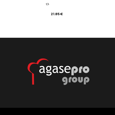
COMPARAR
21.85
€