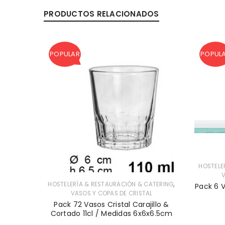
PRODUCTOS RELACIONADOS
POPULAR
POPUL
HOSTELE
V
,
FESIONAL
HOSTELERÍA & RESTAURACIÓN & CATERING
Pack 6 
CATERING
VASOS Y COPAS DE CRISTAL
00cc / 1
Pack 72 Vasos Cristal Carajillo &
Cortado 11cl / Medidas 6x6x6.5cm