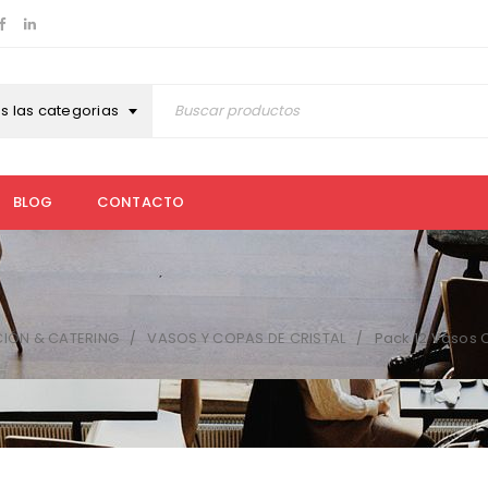
s las categorias
BLOG
CONTACTO
CIÓN & CATERING
VASOS Y COPAS DE CRISTAL
Pack 12 Vasos C
/
/