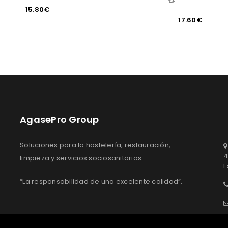
COMPARAR
15.80
€
17.60
€
AgasePro Group
Soluciones para la hostelería, restauración,
4
limpieza y servicios sociosanitarios.
E
“La responsabilidad de una excelente calidad”.