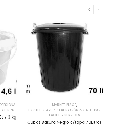
,
OFESIONAL
MARKET PLACE
,
CATERING
HOSTELERÍA & RESTAURACIÓN & CATERING
HOSTEL
FACILITY SERVICES
Pack 
6L / 3 kg
0.
Cubos Basura Negro c/tapa 70Litros