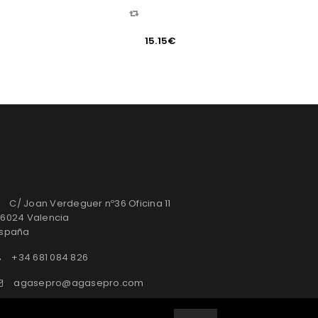
COMPARAR
15.15
€
C/ Joan Verdeguer nº36 Oficina 11
6024 Valencia
spaña
+34 681 084 826
agasepro@agasepro.com