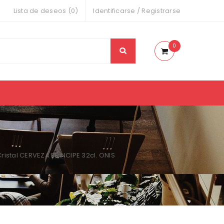
Lista de deseos (0)
Identificarse
/
Registrarse
0
ristal CERVEZA PRINCIPE 32cl. ONIS