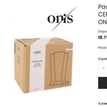
Pac
CE
ON
Dispo
18.7
Pack 
Cant
Cate