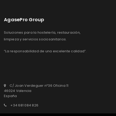
AgasePro Group
Soluciones para la hostelería, restauración,
limpieza y servicios sociosanitarios.
“La responsabilidad de una excelente calidad”.
C/ Joan Verdeguer nº36 Oficina 11
46024 Valencia
España
+34 681 084 826
agasepro@agasepro.com