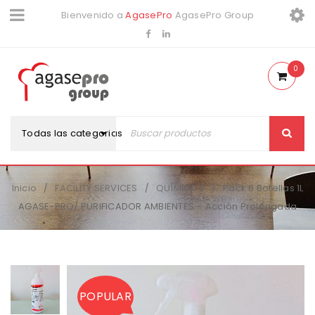
Bienvenido a
AgasePro
AgasePro Group
0
Todas las categorias
Inicio
FACILITY SERVICES
QUÍMICOS
Pack 6 Botellas 1L
/
/
/
AGASE-PRO/ PURIFICADOR AMBIENTES – Acción Prolongada
POPULAR