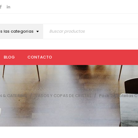
s las categorias
BLOG
CONTACTO
N & CATERING
VASOS Y COPAS DE CRISTAL
Pack 24 Botellas C
/
/