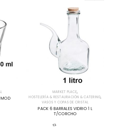
,
AL
MARKET PLACE
HOSTELE
,
HOSTELERÍA & RESTAURACIÓN & CATERING
S MOD
VASOS Y COPAS DE CRISTAL
Pa
PACK 6 BARRALES VIDRIO 1 L
T/CORCHO
COMPARAR