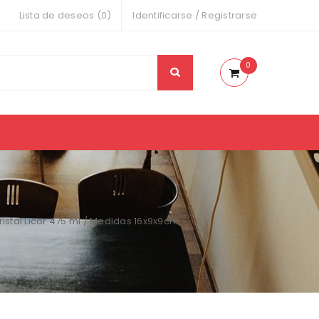
Lista de deseos (0)
Identificarse
/
Registrarse
0
ristal Licor 475 ml / Medidas 16x9x9cm