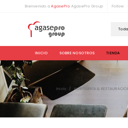
Bienvenido a
AgasePro
AgasePro Group
Follow:
Toda
INICIO
SOBRE NOSOTROS
TIENDA
Inicio
HOSTELERÍA & RESTAURACIÓ
/