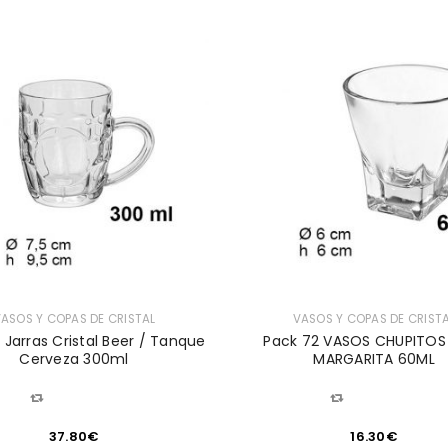
ASOS Y COPAS DE CRISTAL
VASOS Y COPAS DE CRIST
 Jarras Cristal Beer / Tanque
Pack 72 VASOS CHUPITO
Cerveza 300ml
MARGARITA 60ML
COMPARAR
COMPARAR
37.80
€
16.30
€