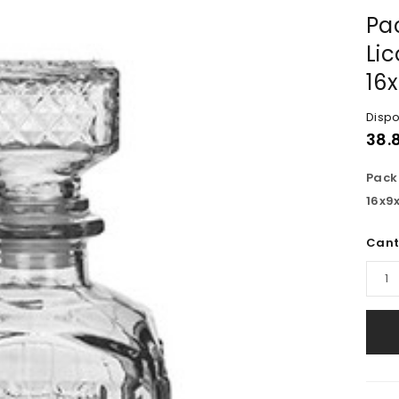
Pac
Li
16
Dispo
38.
Pack 
16x9
Cant