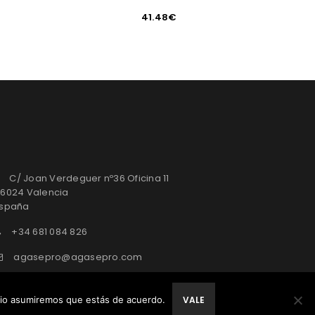
41.48
€
C/ Joan Verdeguer nº36 Oficina 11
6024 Valencia
spaña
+34 681 084 826
agasepro@agasepro.com
itio asumiremos que estás de acuerdo.
VALE