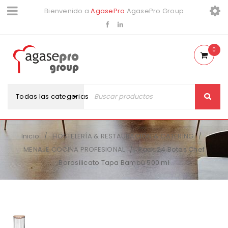
Bienvenido a
AgasePro
AgasePro Group
0
Todas las categorias
Inicio
HOSTELERÍA & RESTAURACIÓN & CATERING
/
/
MENAJE COCINA PROFESIONAL
Pack 24 Botes Chef
/
Borosilicato Tapa Bambú 500 ml