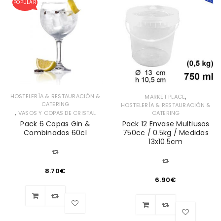
POPULAR
,
HOSTELERÍA & RESTAURACIÓN &
MARKET PLACE
CATERING
HOSTELERÍA & RESTAURACIÓN &
,
VASOS Y COPAS DE CRISTAL
CATERING
Pack 6 Copas Gin &
Pack 12 Envase Multiusos
Combinados 60cl
750cc / 0.5kg / Medidas
13x10.5cm
8.70
€
6.90
€