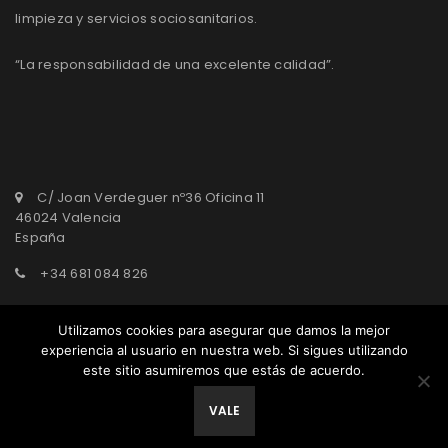
limpieza y servicios sociosanitarios.
“La responsabilidad de una excelente calidad”.
C/ Joan Verdeguer nº36 Oficina 11
46024 Valencia
España
+34 681 084 826
agasepro@agasepro.com
Utilizamos cookies para asegurar que damos la mejor
experiencia al usuario en nuestra web. Si sigues utilizando
este sitio asumiremos que estás de acuerdo.
© AgasePro Group. All Rights Reserved.
VALE