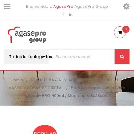
Bienvenido a
AgasePro
AgasePro Group
0
Todas las categorias
Inicio
HOSTELERÍA & RESTAURACIÓN & CATERING
/
/
VASOS Y COPAS DE CRISTAL
Pack 24 Copas Cristal Vino
/
Excali- PRO 400ml / Medidas 8x8x23cm
POPULAR