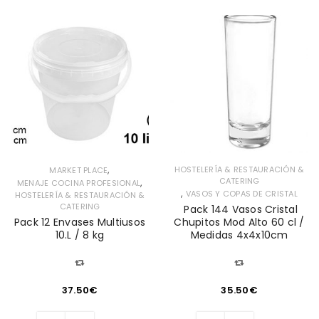
,
HOSTELERÍA & RESTAURACIÓN &
MARKET PLACE
CATERING
,
MENAJE COCINA PROFESIONAL
,
VASOS Y COPAS DE CRISTAL
HOSTELERÍA & RESTAURACIÓN &
CATERING
Pack 144 Vasos Cristal
Pack 12 Envases Multiusos
Chupitos Mod Alto 60 cl /
10.L / 8 kg
Medidas 4x4x10cm
37.50
€
35.50
€