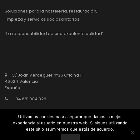
Soluciones para la hostelería, restauración,
limpieza y servicios sociosanitarios.
“La responsabilidad de una excelente calidad”.
C/ Joan Verdeguer nº36 Oficina 11
46024 Valencia
España
+34 681 084 826
agasepro@agasepro.com
Utilizamos cookies para asegurar que damos la mejor
experiencia al usuario en nuestra web. Si sigues utilizando
este sitio asumiremos que estás de acuerdo.
© AgasePro Group. All Rights Reserved.