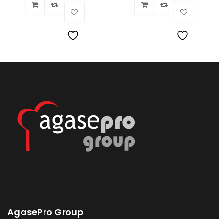
Lista
Lista
de
de
deseos
deseos
AgasePro Group