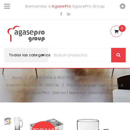
Bienvenido a
AgasePro
AgasePro Group
0
Todas las categorias
Inicio
HOSTELERÍA & RESTAURACIÓN & CATERING
/
/
VASOS Y COPAS DE CRISTAL
Pack 24 Jarras Cristal Beer &
/
Cerveza PRO -250 ml / Medidas 7x10x17cm
POPULAR