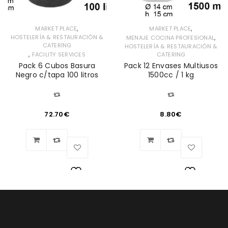
,
,
MARKET PLACE
MARKET PLACE
,
HOSTELERÍA & RESTAURACIÓN &
MENAJE COCINA PROFESIONAL
CATERING
HOSTELERÍA & RESTAURACIÓN &
,
FACILITY SERVICES
CATERING
Pack 6 Cubos Basura
Pack 12 Envases Multiusos
Negro c/tapa 100 litros
1500cc / 1 kg
72.70
€
8.80
€
Lista
Lista
de
de