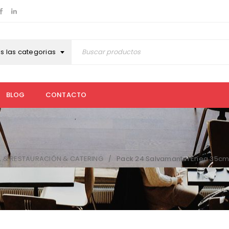
s las categorias
BLOG
CONTACTO
A & RESTAURACIÓN & CATERING
Pack 24 Salvamantel Enea 35cm
/