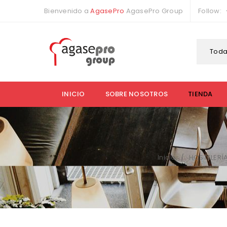
Bienvenido a
AgasePro
AgasePro Group
Follow:
Toda
INICIO
SOBRE NOSOTROS
TIENDA
Inicio
HOSTELERÍ
/