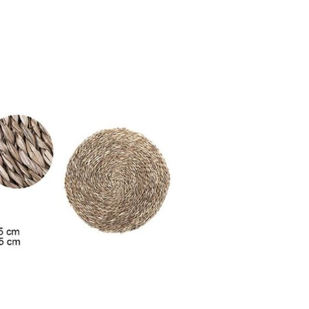
ACCEDER
Nombre de usuario o correo electrónico
*
Contraseña
*
Recuérdame
ACCESO
¿OLVIDASTE LA CONTRASEÑA?