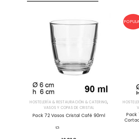
POPUL
FESIONAL
CATERING
PRO /
,
HOSTELERÍA & RESTAURACIÓN & CATERING
HOSTELE
VASOS Y COPAS DE CRISTAL
V
Pack 
Pack 72 Vasos Cristal Café 90ml
Cortad
COMPARAR