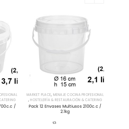
,
OFESIONAL
MARKET PLACE
MENAJE COCINA PROFESIONAL
,
CATERING
HOSTELERÍA & RESTAURACIÓN & CATERING
HOSTEL
700c.c /
Pack 12 Envases Multiusos 2100c.c /
Pack 
2.1kg
0.
COMPARAR