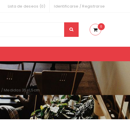
Lista de deseos (0)
Identificarse
/
Registrarse
0
 / Medidas 35×1,5cm