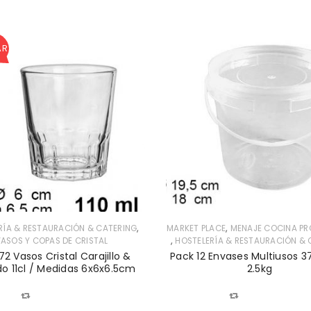
AR
,
,
RÍA & RESTAURACIÓN & CATERING
MARKET PLACE
MENAJE COCINA PR
,
ASOS Y COPAS DE CRISTAL
HOSTELERÍA & RESTAURACIÓN & 
72 Vasos Cristal Carajillo &
Pack 12 Envases Multiusos 3
o 11cl / Medidas 6x6x6.5cm
2.5kg
COMPARAR
COMPARAR