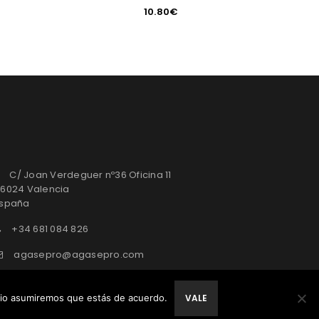
10.80
€
C/ Joan Verdeguer nº36 Oficina 11
6024 Valencia
spaña
+34 681 084 826
agasepro@agasepro.com
itio asumiremos que estás de acuerdo.
VALE