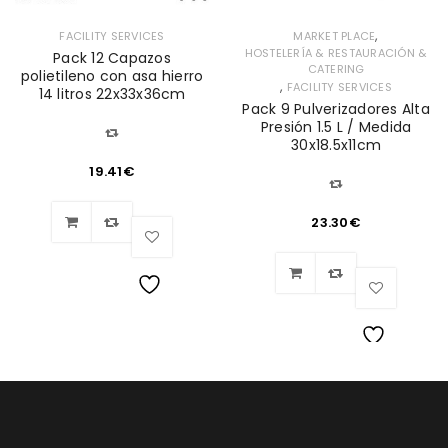
,
FACILITY SERVICES
MARKET PLACE
HOSTELERÍA & RESTAURACIÓN &
Pack 12 Capazos
CATERING
polietileno con asa hierro
,
FACILITY SERVICES
14 litros 22x33x36cm
Pack 9 Pulverizadores Alta
Presión 1.5 L / Medida
30x18.5x11cm
19.41
€
23.30
€
Lista
de
Lista
deseos
de
deseos