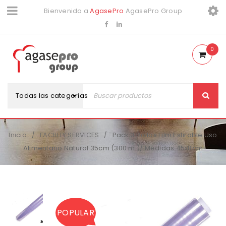
Bienvenido a
AgasePro
AgasePro Group
0
Todas las categorias
Inicio
FACILITY SERVICES
Pack 3 Rollos Film Estirable Uso
/
/
Alimentario Natural 35cm (300 m.)/ Medidas 45x8cm
POPULAR