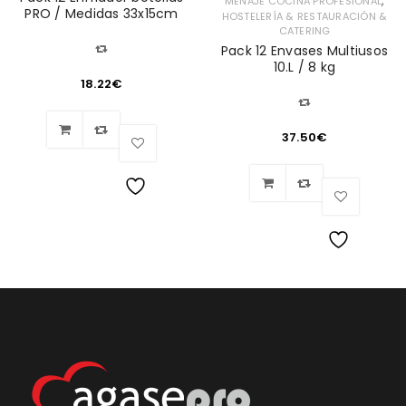
,
MENAJE COCINA PROFESIONAL
PRO / Medidas 33x15cm
HOSTELERÍA & RESTAURACIÓN &
CATERING
Pack 12 Envases Multiusos
10.L / 8 kg
18.22
€
37.50
€
Lista
de
Lista
deseos
de
deseos