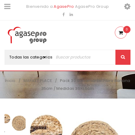
Bienvenido a
AgasePro
AgasePro Group
0
Todas las categorias
Inicio
MARKET PLACE
Pack 30 Salvamantel Fibra Banana
/
/
35cm / Medidas 35×1,5cm