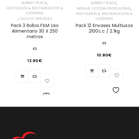
,
,
MARKET PLACE
MARKET PLACE
,
HOSTELERÍA & RESTAURACIÓN &
MENAJE COCINA PROFESIONAL
CATERING
HOSTELERÍA & RESTAURACIÓN &
,
FACILITY SERVICES
CATERING
Pack 3 Rollos FILM Uso
Pack 12 Envases Multiusos
Alimentario 30 X 250
2100c.c / 2.1kg
metros
10.80
€
12.90
€
Lista
Lista
de
de
deseos
deseos