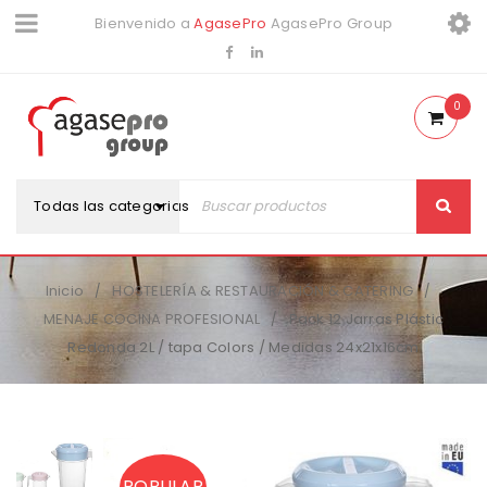
Bienvenido a
AgasePro
AgasePro Group
0
Todas las categorias
Inicio
HOSTELERÍA & RESTAURACIÓN & CATERING
/
/
MENAJE COCINA PROFESIONAL
Pack 12 Jarras Plástic
/
Redonda 2L / tapa Colors / Medidas 24x21x16cm
POPULAR