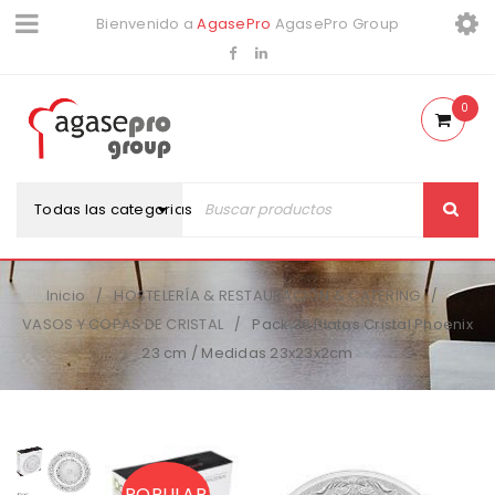
Bienvenido a
AgasePro
AgasePro Group
0
Todas las categorias
Inicio
HOSTELERÍA & RESTAURACIÓN & CATERING
/
/
VASOS Y COPAS DE CRISTAL
Pack 36 Platos Cristal Phoenix
/
23 cm / Medidas 23x23x2cm
POPULAR