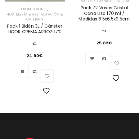
,
VASOS Y COPAS DE CRISTAL
Pack 72 Vasos Cristal
,
PROMOCIONES
Caña Lisa 170 ml /
HOSTELERÍA & RESTAURACIÓN &
Medidas 6.5x6.5x9.5cm
CATERING
Pack 1 Bidón 3L / Gánster
LICOR CREMA ARROZ 17%
25.82
€
24.90
€
Lista
de
Lista
deseos
de
deseos