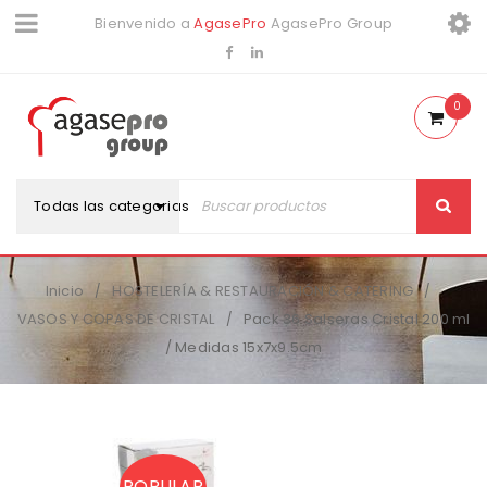
Bienvenido a
AgasePro
AgasePro Group
0
Todas las categorias
Inicio
HOSTELERÍA & RESTAURACIÓN & CATERING
/
/
VASOS Y COPAS DE CRISTAL
Pack 36 Salseras Cristal 200 ml
/
/ Medidas 15x7x9.5cm
POPULAR