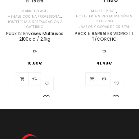
,
,
MARKET PLACE
MARKET PLACE
,
HOSTELERÍA & RESTAURACIÓN &
MENAJE COCINA PROFESIONAL
CATERING
HOSTELERÍA & RESTAURACIÓN &
,
CATERING
VASOS Y COPAS DE CRISTAL
Pack 12 Envases Multiusos
PACK 6 BARRALES VIDRIO 1 L
2100c.c / 2.1kg
T/CORCHO
10.80
€
41.48
€
Lista
Lista
de
de
deseos
deseos