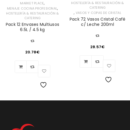
,
HOSTELERÍA & RESTAURACIÓN &
MARKET PLACE
CATERING
,
MENAJE COCINA PROFESIONAL
,
VASOS Y COPAS DE CRISTAL
HOSTELERÍA & RESTAURACIÓN &
CATERING
Pack 72 Vasos Cristal Café
Pack 12 Envases Multiusos
c/ Leche 200ml
6.5L / 4.5 kg
28.57
€
20.78
€
Lista
Lista
de
de
deseos
deseos