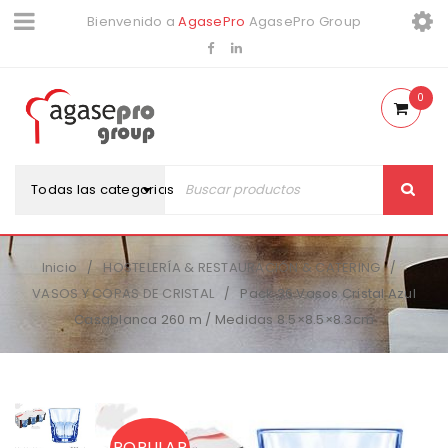
Bienvenido a
AgasePro
AgasePro Group
0
Todas las categorias
Inicio
HOSTELERÍA & RESTAURACIÓN & CATERING
/
/
VASOS Y COPAS DE CRISTAL
Pack 36 Vasos Cristal Azul
/
Casablanca 260 m / Medidas 8.5×8.5×8.3cm
POPULAR