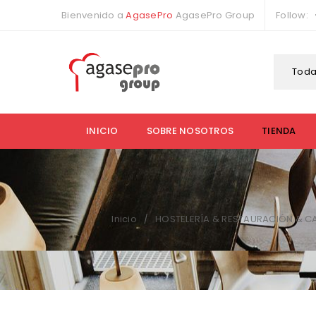
Bienvenido a
AgasePro
AgasePro Group
Follow:
Toda
INICIO
SOBRE NOSOTROS
TIENDA
Inicio
HOSTELERÍA & RESTAURACIÓN & C
/