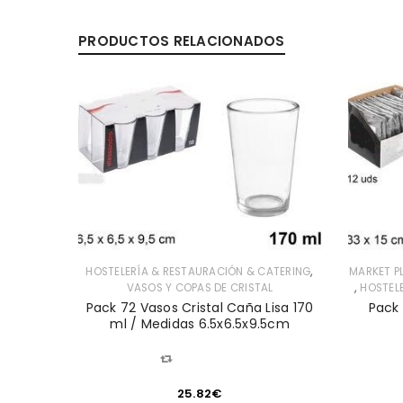
PRODUCTOS RELACIONADOS
,
HOSTELERÍA & RESTAURACIÓN & CATERING
MARKET P
,
VASOS Y COPAS DE CRISTAL
HOSTEL
Pack 72 Vasos Cristal Caña Lisa 170
Pack 
ml / Medidas 6.5x6.5x9.5cm
COMPARAR
ATERING
50cc /
25.82
€
5cm