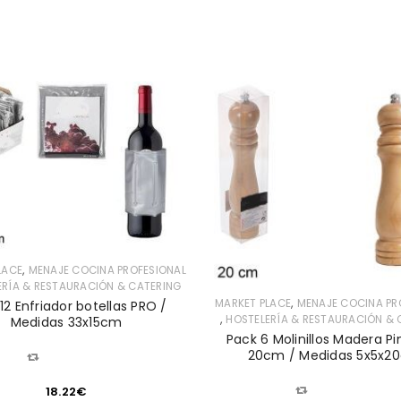
,
LACE
MENAJE COCINA PROFESIONAL
ERÍA & RESTAURACIÓN & CATERING
,
MARKET PLACE
MENAJE COCINA PR
12 Enfriador botellas PRO /
,
HOSTELERÍA & RESTAURACIÓN & 
Medidas 33x15cm
Pack 6 Molinillos Madera P
20cm / Medidas 5x5x2
COMPARAR
COMPARAR
18.22
€