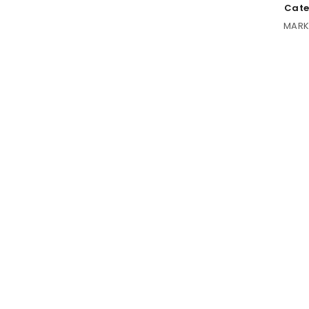
Cate
MARK
ACCEDER
Nombre de usuario o correo electrónico
*
Contraseña
*
Recuérdame
ACCESO
¿OLVIDASTE LA CONTRASEÑA?