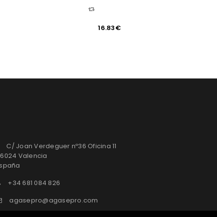
COMPARAR
16.83
€
C/ Joan Verdeguer nº36 Oficina 11
6024 Valencia
spaña
+34 681 084 826
agasepro@agasepro.com