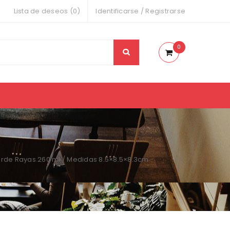
Lista de deseos (0)
Identificarse
/
Registrarse
0
erde Rayas 260 ml / Medidas 8.5×8.5×8.3cm