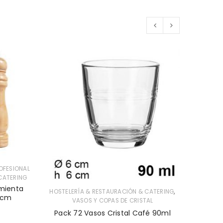
OFESIONAL
CATERING
imienta
,
HOSTELERÍA & RESTAURACIÓN & CATERING
MARKET 
0cm
,
VASOS Y COPAS DE CRISTAL
HOSTEL
Pack 1
Pack 72 Vasos Cristal Café 90ml