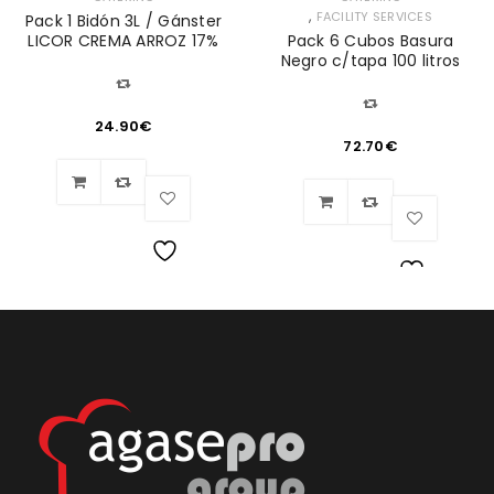
,
FACILITY SERVICES
Pack 1 Bidón 3L / Gánster
LICOR CREMA ARROZ 17%
Pack 6 Cubos Basura
Negro c/tapa 100 litros
24.90
€
72.70
€
Lista
Lista
de
de
deseos
deseos