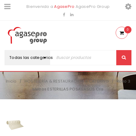
Bienvenido a
AgasePro
AgasePro Group
0
Todas las categorias
Inicio
HOSTELERÍA & RESTAURACIÓN & CATERING
Rollo 3
/
/
Metros ESTERILLAS POSAVASOS Cris