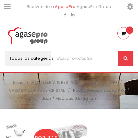
Bienvenido a
AgasePro
AgasePro Group
0
Todas las categorias
Inicio
HOSTELERÍA & RESTAURACIÓN & CATERING
/
/
VASOS Y COPAS DE CRISTAL
Pack 48 Bowls Cristal PRO /
/
Jazz / Medidas 6.5x11x11cm
POPULAR