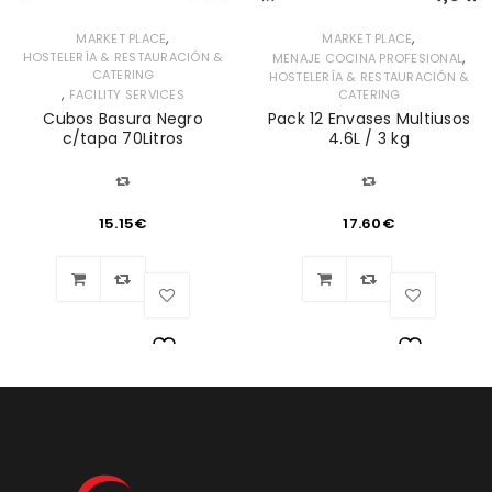
,
,
MARKET PLACE
MARKET PLACE
,
HOSTELERÍA & RESTAURACIÓN &
MENAJE COCINA PROFESIONAL
CATERING
HOSTELERÍA & RESTAURACIÓN &
,
FACILITY SERVICES
CATERING
Cubos Basura Negro
Pack 12 Envases Multiusos
c/tapa 70Litros
4.6L / 3 kg
15.15
€
17.60
€
Lista
Lista
de
de
deseos
deseos