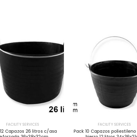
FACILITY SERVICES
FACILITY SERVICES
12 Capazos 26 litros c/asa
Pack 10 Capazos poliestilen
eforzada 36x38x32cm
hierro 12 litros 34x36x2