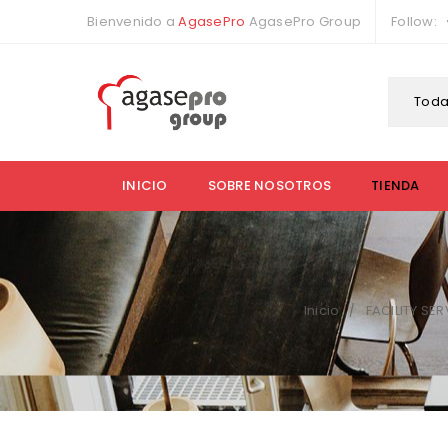
Bienvenido a
AgasePro
AgasePro Group
Follow:
Toda
INICIO
SOBRE NOSOTROS
TIENDA
Inicio
FACILITY SE
/