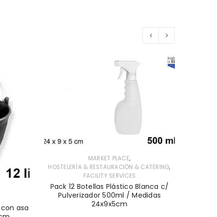
AGOT
,
MARKET PLACE
,
HOSTELERÍA & RESTAURACIÓN & CATERING
MUEBLES
FACILITY SERVICES
Pack 12 Botellas Plástico Blanca c/
Pack
Pulverizador 500ml / Medidas
24x9x5cm
o con asa
1cm