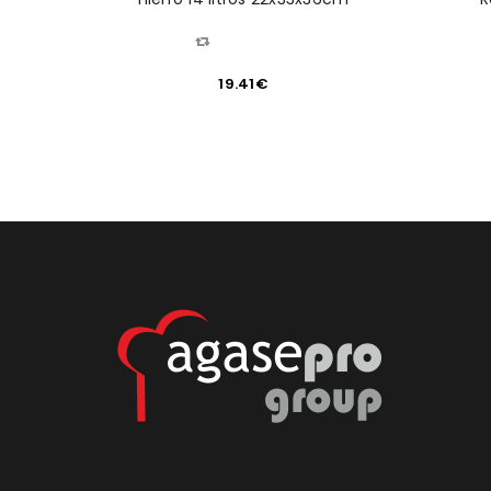
ustante
X *6Kg*
COMPARAR
19.41
€