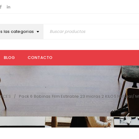
s las categorias
BLOG
CONTACTO
RVICES
Pack 6 Bobinas Film Estirable 23 micras 2 KILOS Natural/
/