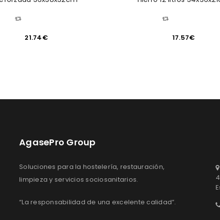
COMPARAR
COMPARAR
21.74
€
17.57
€
AgasePro Group
Soluciones para la hostelería, restauración,
4
limpieza y servicios sociosanitarios.
E
“La responsabilidad de una excelente calidad”.