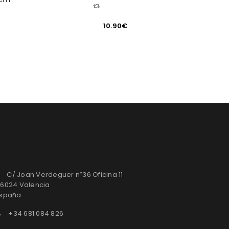
COMPARAR
10.90
€
C/ Joan Verdeguer nº36 Oficina 11
6024 Valencia
spaña
+34 681 084 826