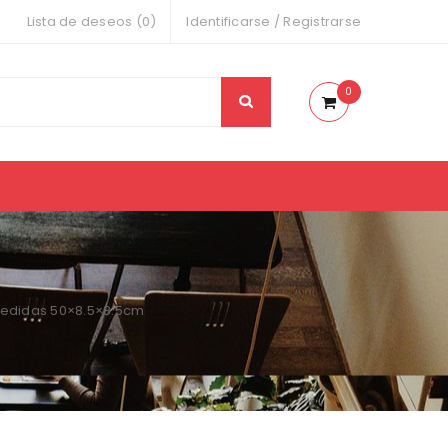
Lista de deseos (0)
Identificarse
/
Registrarse
0
 Medidas 50×8.5×8.5cm