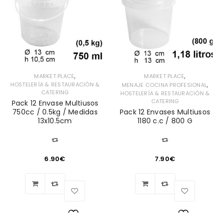
,
,
MARKET PLACE
MARKET PLACE
,
HOSTELERÍA & RESTAURACIÓN &
MENAJE COCINA PROFESIONAL
CATERING
HOSTELERÍA & RESTAURACIÓN &
CATERING
Pack 12 Envase Multiusos
750cc / 0.5kg / Medidas
Pack 12 Envases Multiusos
13x10.5cm
1180 c.c / 800 G
6.90
€
7.90
€