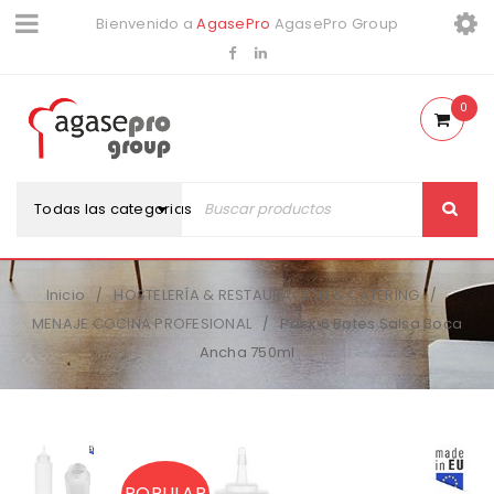
Bienvenido a
AgasePro
AgasePro Group
0
Todas las categorias
Inicio
HOSTELERÍA & RESTAURACIÓN & CATERING
/
/
MENAJE COCINA PROFESIONAL
Pack 6 Botes Salsa Boca
/
Ancha 750ml
POPULAR