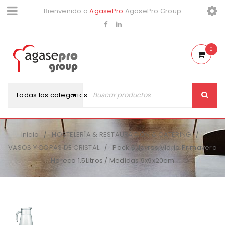
Bienvenido a
AgasePro
AgasePro Group
0
Todas las categorias
Inicio
HOSTELERÍA & RESTAURACIÓN & CATERING
/
/
VASOS Y COPAS DE CRISTAL
Pack 6 Jarras Vidrio Primavera
/
Horeca 1.5Litros / Medidas 9x9x20cm