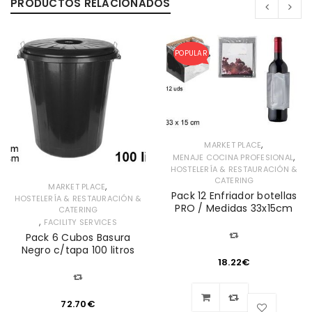
PRODUCTOS RELACIONADOS
POPULAR
,
MARKET PLACE
,
MENAJE COCINA PROFESIONAL
HOSTELERÍA & RESTAURACIÓN &
CATERING
,
MARKET PLACE
Pack 12 Enfriador botellas
HOSTELERÍA & RESTAURACIÓN &
PRO / Medidas 33x15cm
CATERING
,
FACILITY SERVICES
Pack 6 Cubos Basura
Negro c/tapa 100 litros
18.22
€
72.70
€