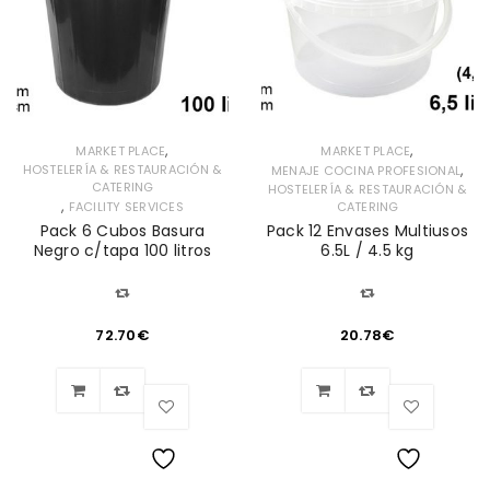
,
,
MARKET PLACE
MARKET PLACE
,
HOSTELERÍA & RESTAURACIÓN &
MENAJE COCINA PROFESIONAL
CATERING
HOSTELERÍA & RESTAURACIÓN &
,
FACILITY SERVICES
CATERING
Pack 6 Cubos Basura
Pack 12 Envases Multiusos
Negro c/tapa 100 litros
6.5L / 4.5 kg
72.70
€
20.78
€