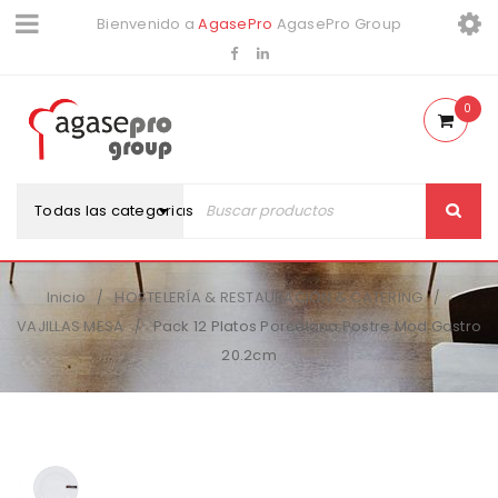
Bienvenido a
AgasePro
AgasePro Group
0
Todas las categorias
Inicio
HOSTELERÍA & RESTAURACIÓN & CATERING
/
/
VAJILLAS MESA
Pack 12 Platos Porcelana Postre Mod Gastro
/
20.2cm