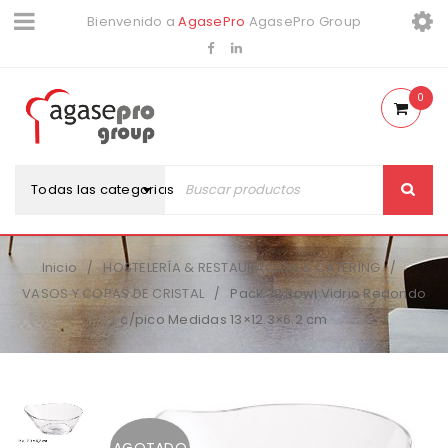
Bienvenido a
AgasePro
AgasePro Group
0
Todas las categorias
Inicio
HOSTELERÍA & RESTAURACIÓN & CATERING
/
/
VASOS Y COPAS DE CRISTAL
Pack 72 Bowl Vidrio Redondo
/
c/pico Medidas 13×12.3×6.2 cm
AGOTADO