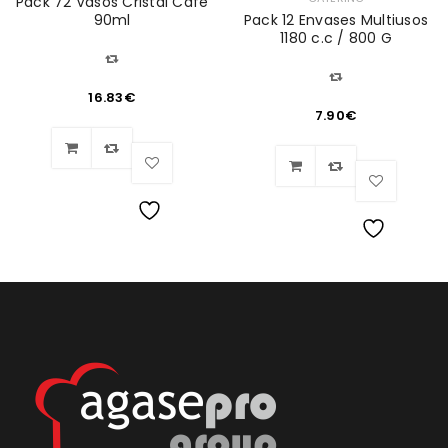
Pack 72 Vasos Cristal Café
90ml
Pack 12 Envases Multiusos
1180 c.c / 800 G
16.83
€
7.90
€
Lista
Lista
de
de
deseos
deseos