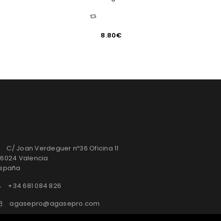
COMPARAR
8.80
€
C/ Joan Verdeguer nº36 Oficina 11
6024 Valencia
spaña
+34 681 084 826
agasepro@agasepro.com