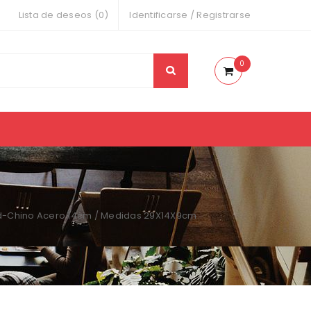
Lista de deseos (0)
Identificarse
/
Registrarse
0
d-Chino Acero 14cm / Medidas 29X14X9cm