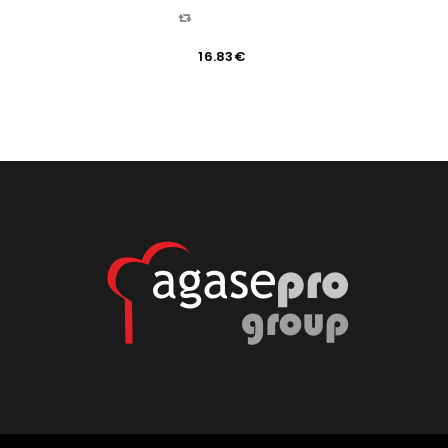
COMPARAR
16.83
€