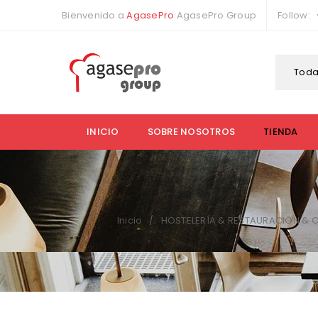
Bienvenido a
AgasePro
AgasePro Group
Follow:
Toda
INICIO
SOBRE NOSOTROS
TIENDA
Inicio
HOSTELERÍA & RESTAURACIÓN & 
/