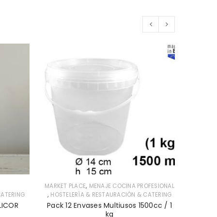
,
MARKET PLACE
MENAJE COCINA PROFESIONAL
,
CATERING
HOSTELERÍA & RESTAURACIÓN & CATERING
HOSTEL
 LICOR
Pack 12 Envases Multiusos 1500cc / 1
Pack 
kg
0.