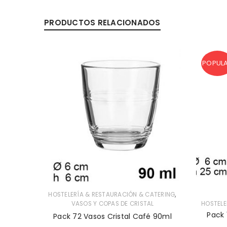
PRODUCTOS RELACIONADOS
POPUL
,
,
ATERING
HOSTELERÍA & RESTAURACIÓN & CATERING
L
VASOS Y COPAS DE CRISTAL
HOSTELE
itos Mod
Pack 
Pack 72 Vasos Cristal Café 90ml
x10cm