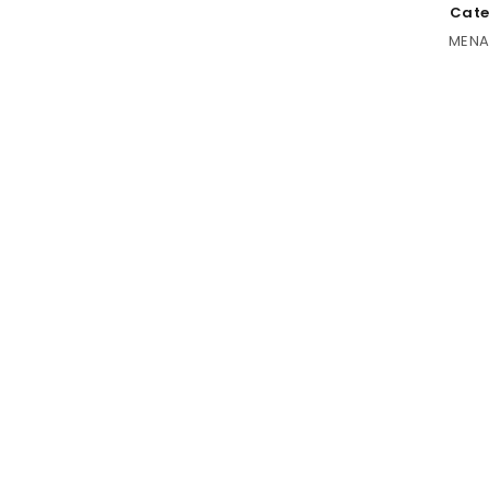
Cate
MENA
ACCEDER
Nombre de usuario o correo electrónico
*
Contraseña
*
Recuérdame
ACCESO
¿OLVIDASTE LA CONTRASEÑA?