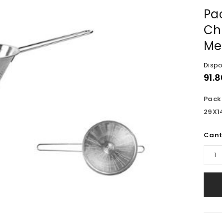
Pa
Ch
Me
Dispo
91.8
Pack
29X1
Cant