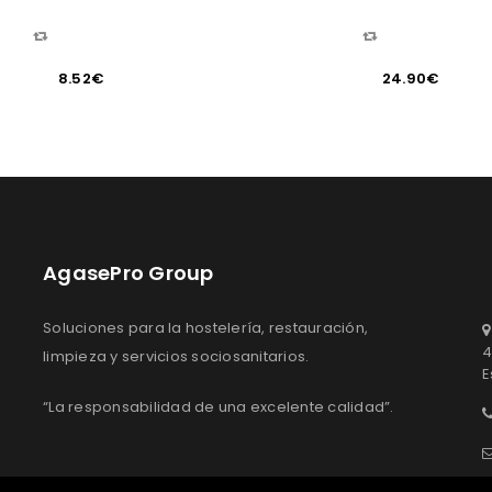
COMPARAR
COMPARAR
8.52
€
24.90
€
AgasePro Group
Soluciones para la hostelería, restauración,
4
limpieza y servicios sociosanitarios.
E
“La responsabilidad de una excelente calidad”.