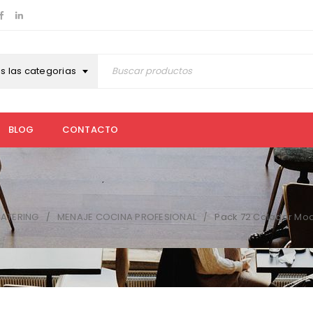
s las categorias
BLOG
CONTACTO
CATERING
MENAJE COCINA PROFESIONAL
Pack 72 Colador Mo
/
/