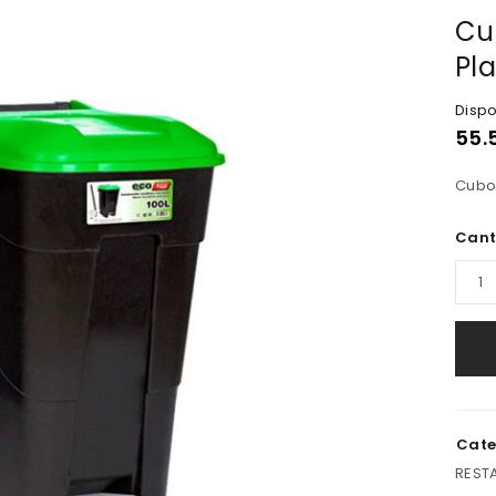
Cu
Pl
Dispo
55.
Cubo 
Cant
Cate
REST