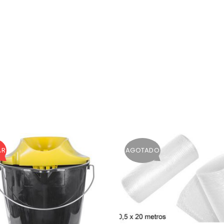
Recuérdame
ACCESO
¿OLVIDASTE LA CONTRASEÑA?
AR
AGOTADO