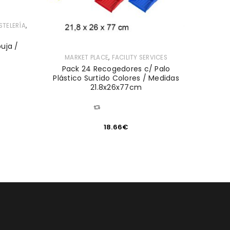
,
STELERÍA
buja /
,
MARKET PLACE
FACILITY SERVICES
HOSTELE
Pack 24 Recogedores c/ Palo
Plástico Surtido Colores / Medidas
21.8x26x77cm
Pack 9 
COMPARAR
18.66
€