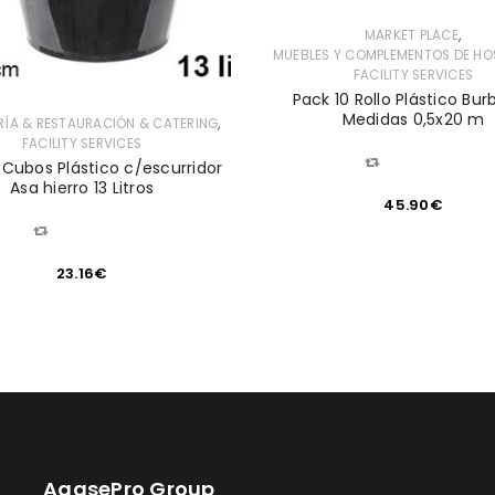
,
MARKET PLACE
MUEBLES Y COMPLEMENTOS DE HO
FACILITY SERVICES
Pack 10 Rollo Plástico Bur
Medidas 0,5x20 m
,
RÍA & RESTAURACIÓN & CATERING
FACILITY SERVICES
COMPARAR
 Cubos Plástico c/escurridor
Asa hierro 13 Litros
45.90
€
COMPARAR
23.16
€
AgasePro Group