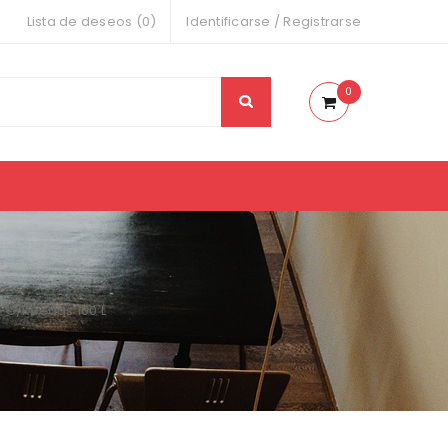
Lista de deseos (0)
Identificarse
/
Registrarse
0
 C/Ruedas 100 L