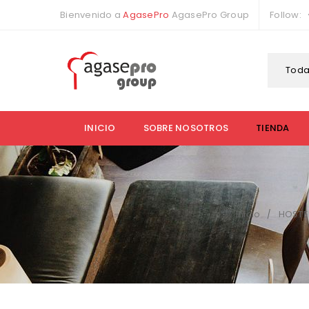
Bienvenido a
AgasePro
AgasePro Group
Follow:
Toda
INICIO
SOBRE NOSOTROS
TIENDA
Inicio
HOSTE
/