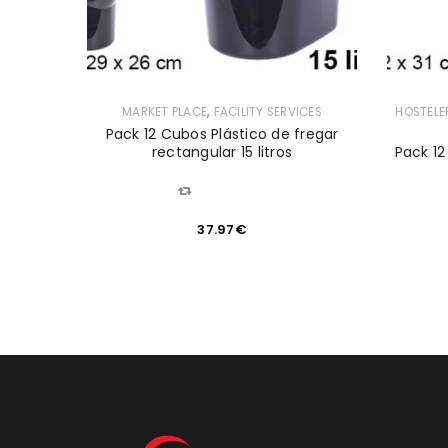
,
MARKET PLACE
FACILITY SERVICES
HOSTELE
,
ATERING
Pack 12 Cubos Plástico de fregar
rectangular 15 litros
Pack 12
RASS -
rficies
COMPARAR
37.97
€