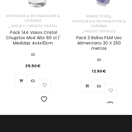
,
HOSTELERÍA & RESTAURACIÓN &
MARKET PLACE
CATERING
HOSTELERÍA & RESTAURACIÓN &
,
VASOS Y COPAS DE CRISTAL
CATERING
,
FACILITY SERVICES
Pack 144 Vasos Cristal
Chupitos Mod Alto 60 cl /
Pack 3 Rollos FILM Uso
Medidas 4x4x10cm
Alimentario 30 X 250
metros
35.50
€
12.90
€
Lista
Lista
de
de