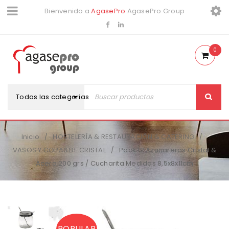
Bienvenido a
AgasePro
AgasePro Group
0
Todas las categorias
Inicio
HOSTELERÍA & RESTAURACIÓN & CATERING
/
/
VASOS Y COPAS DE CRISTAL
Pack 12 Azucareros Cristal &
/
Acero 200 grs / Cucharita Medidas 8,5x8x11cm
POPULAR