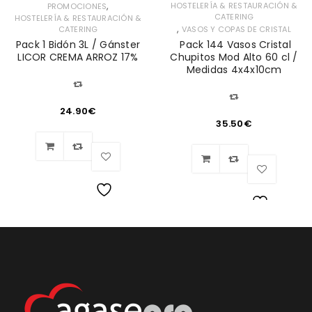
,
HOSTELERÍA & RESTAURACIÓN &
PROMOCIONES
CATERING
HOSTELERÍA & RESTAURACIÓN &
,
CATERING
VASOS Y COPAS DE CRISTAL
Pack 1 Bidón 3L / Gánster
Pack 144 Vasos Cristal
LICOR CREMA ARROZ 17%
Chupitos Mod Alto 60 cl /
Medidas 4x4x10cm
24.90
€
35.50
€
Lista
Lista
de
de
deseos
deseos