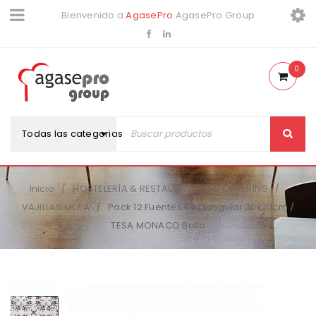
Bienvenido a
AgasePro
AgasePro Group
0
Todas las categorias
Inicio
HOSTELERÍA & RESTAURACIÓN & CATERING
/
/
VAJILLAS MESA
Pack 12 Fuentes Rectangular 30x20cm /
/
TESA MONACO Brillo