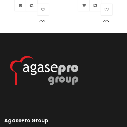
Lista
Lista
de
de
deseos
deseos
AgasePro Group