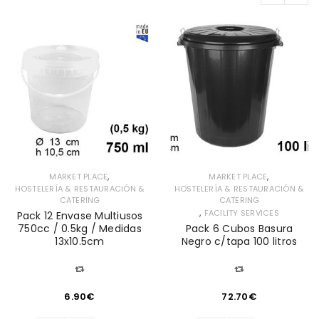
,
,
MARKET PLACE
MARKET PLACE
HOSTELERÍA & RESTAURACIÓN &
HOSTELERÍA & RESTAURACIÓN &
CATERING
CATERING
,
FACILITY SERVICES
Pack 12 Envase Multiusos
750cc / 0.5kg / Medidas
Pack 6 Cubos Basura
13x10.5cm
Negro c/tapa 100 litros
6.90
€
72.70
€