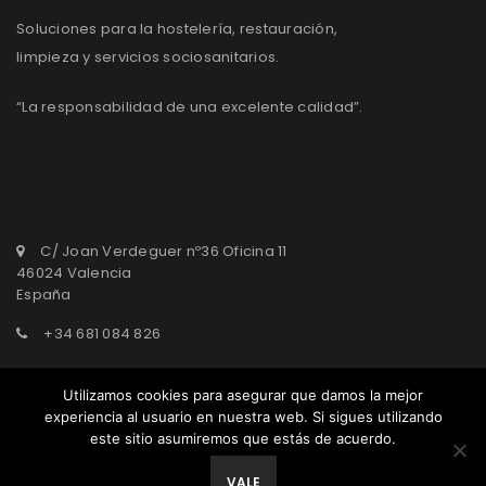
Soluciones para la hostelería, restauración,
limpieza y servicios sociosanitarios.
“La responsabilidad de una excelente calidad”.
C/ Joan Verdeguer nº36 Oficina 11
46024 Valencia
España
+34 681 084 826
agasepro@agasepro.com
Utilizamos cookies para asegurar que damos la mejor
experiencia al usuario en nuestra web. Si sigues utilizando
este sitio asumiremos que estás de acuerdo.
© AgasePro Group. All Rights Reserved.
VALE