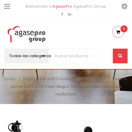
Bienvenido a
AgasePro
AgasePro Group
0
Todas las categorias
Inicio
HOSTELERÍA & RESTAURACIÓN & CATERING
Pack 12
/
/
Jarras Café & Té Color Negro 750ml con Filtro / Medidas
14x15x12cm