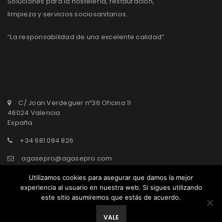
Soluciones para la hostelería, restauración,
limpieza y servicios sociosanitarios.
“La responsabilidad de una excelente calidad”.
C/ Joan Verdeguer nº36 Oficina 11
46024 Valencia
España
+34 681 084 826
agasepro@agasepro.com
Utilizamos cookies para asegurar que damos la mejor
experiencia al usuario en nuestra web. Si sigues utilizando
este sitio asumiremos que estás de acuerdo.
© AgasePro Group. All Rights Reserved.
VALE