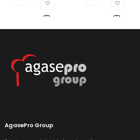
Lista
Lista
de
de
deseos
deseos
AgasePro Group