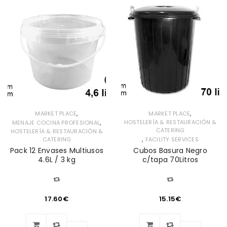
,
,
MARKET PLACE
MARKET PLACE
,
HOSTELERÍA & RESTAURACIÓN &
MENAJE COCINA PROFESIONAL
CATERING
HOSTELERÍA & RESTAURACIÓN &
,
CATERING
FACILITY SERVICES
Pack 12 Envases Multiusos
Cubos Basura Negro
4.6L / 3 kg
c/tapa 70Litros
17.60
€
15.15
€