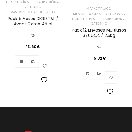
HOSTELERÍA & RESTAURACIÓN &
CATERING
,
MARKET PLACE
,
VASOS Y COPAS DE CRISTAL
,
MENAJE COCINA PROFESIONAL
Pack 6 Vasos DKRISTAL /
HOSTELERÍA & RESTAURACIÓN &
Avant Garde 45 cl
CATERING
Pack 12 Envases Multiusos
3700c.c / 2.5kg
15.80
€
15.82
€
Lista
Lista
de
de
deseos
deseos