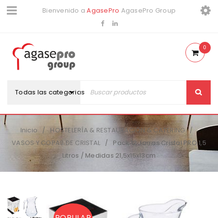
Bienvenido a
AgasePro
AgasePro Group
0
Todas las categorias
Inicio
HOSTELERÍA & RESTAURACIÓN & CATERING
/
/
VASOS Y COPAS DE CRISTAL
Pack 12 Jarras Cristal PRO 1,5
/
Litros / Medidas 21,5x15x13cm
POPULAR