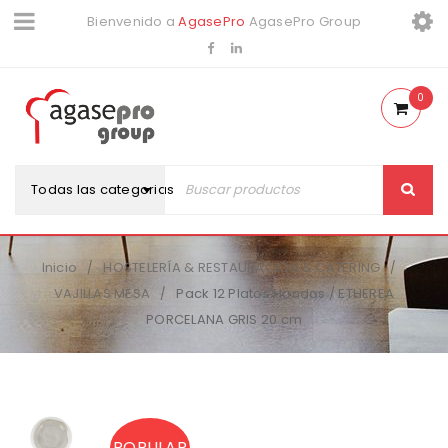
Bienvenido a
AgasePro
AgasePro Group
0
Todas las categorias
Inicio
HOSTELERÍA & RESTAURACIÓN & CATERING
/
/
VAJILLAS MESA
Pack 12 Platos Hondos / ETHEREA
/
PORCELANA GRIS 20 cm
POPULAR