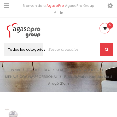
Bienvenido a
AgasePro
AgasePro Group
0
Todas las categorias
Inicio
HOSTELERÍA & RESTAURACIÓN & CATERING
/
/
MENAJE COCINA PROFESIONAL
Pack 12 Platos Hondos Mod
/
Aragó 21cm