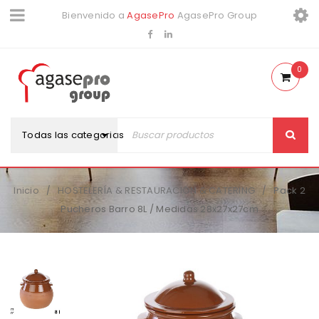
Bienvenido a
AgasePro
AgasePro Group
0
Todas las categorias
Inicio
HOSTELERÍA & RESTAURACIÓN & CATERING
Pack 2
/
/
Pucheros Barro 8L / Medidas 28x27x27cm