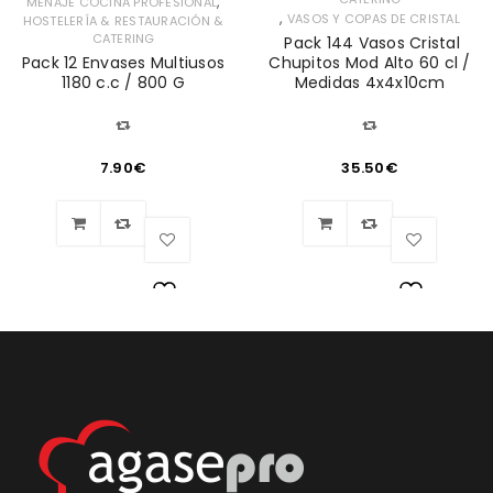
,
MENAJE COCINA PROFESIONAL
,
VASOS Y COPAS DE CRISTAL
HOSTELERÍA & RESTAURACIÓN &
CATERING
Pack 144 Vasos Cristal
Pack 12 Envases Multiusos
Chupitos Mod Alto 60 cl /
1180 c.c / 800 G
Medidas 4x4x10cm
7.90
€
35.50
€
Lista
Lista
de
de
deseos
deseos