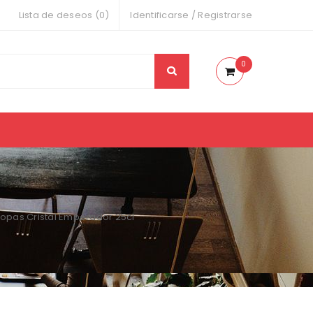
Lista de deseos (0)
Identificarse
/
Registrarse
0
opas Cristal Emperador 25cl