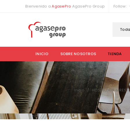
Bienvenido a
AgasePro
AgasePro Group
Follow:
Toda
INICIO
SOBRE NOSOTROS
TIENDA
Inicio
HOSTELERÍA & REST
/