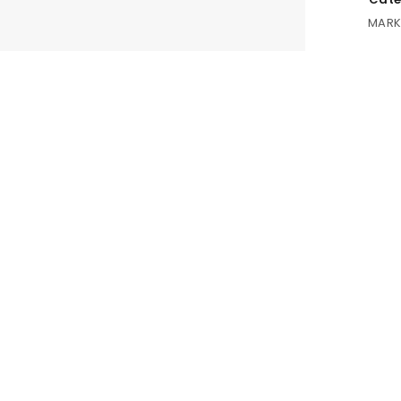
MARK
ACCEDER
Nombre de usuario o correo electrónico
*
Contraseña
*
Recuérdame
ACCESO