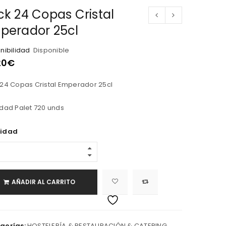
ck 24 Copas Cristal
perador 25cl
nibilidad
Disponible
20
€
24 Copas Cristal Emperador 25cl
dad Palet 720 unds
idad
AÑADIR AL CARRITO
gorías:
HOSTELERÍA & RESTAURACIÓN & CATERING
,