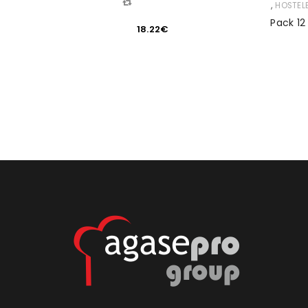
COMPARAR
,
,
ATERING
HOSTEL
Pack 12
18.22
€
0Litros