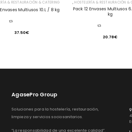
,
ERÍA & RESTAURACIÓN & CATERING
HOSTELERÍA & RESTAURACIÓN & 
Pack 12 Envases Multiusos 6.
 Envases Multiusos 10.L / 8 kg
kg
COMPARAR
COMPARAR
37.50
€
20.78
€
AgasePro Group
Soluciones para la hostelería, restauración,
4
limpieza y servicios sociosanitarios.
E
“La responsabilidad de una excelente calidad”.