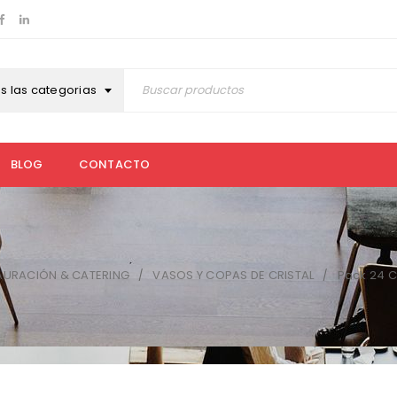
s las categorias
BLOG
CONTACTO
AURACIÓN & CATERING
VASOS Y COPAS DE CRISTAL
Pack 24 C
/
/